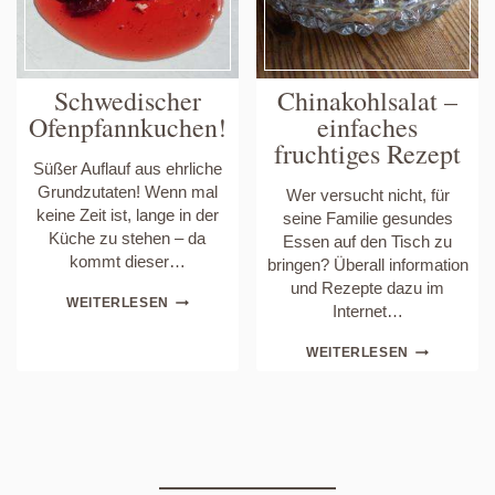
Schwedischer
Chinakohlsalat –
Ofenpfannkuchen!
einfaches
fruchtiges Rezept
Süßer Auflauf aus ehrliche
Grundzutaten! Wenn mal
Wer versucht nicht, für
keine Zeit ist, lange in der
seine Familie gesundes
Küche zu stehen – da
Essen auf den Tisch zu
kommt dieser…
bringen? Überall information
und Rezepte dazu im
SCHWEDISCHER
WEITERLESEN
Internet…
OFENPFANNKUCHEN!
CHINAKOHL
WEITERLESEN
–
EINFACHES
FRUCHTIGE
REZEPT