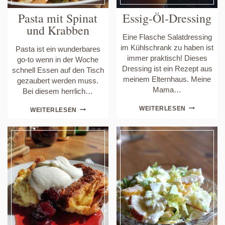
Pasta mit Spinat
Essig-Öl-Dressing
und Krabben
Eine Flasche Salatdressing
im Kühlschrank zu haben ist
Pasta ist ein wunderbares
immer praktisch! Dieses
go-to wenn in der Woche
Dressing ist ein Rezept aus
schnell Essen auf den Tisch
meinem Elternhaus. Meine
gezaubert werden muss.
Mama…
Bei diesem herrlich…
ESSIG-
PASTA
WEITERLESEN
WEITERLESEN
ÖL-
MIT
DRESSING
SPINAT
UND
KRABBEN