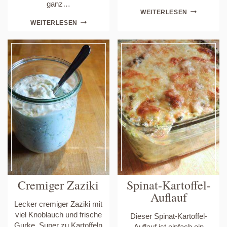
ganz…
SCHNELLE
WEITERLESEN
SOMMER-
SOMMERLICHER
WEITERLESEN
WRAP
BOWL
MIT
–
FRISCHKÄS
EIN
BRATEN
BAUKASTEN
UND
ALS
SALAT.
GRUNDREZEPT
Cremiger Zaziki
Spinat-Kartoffel-
Auflauf
Lecker cremiger Zaziki mit
viel Knoblauch und frische
Dieser Spinat-Kartoffel-
Gurke. Super zu Kartoffeln
Auflauf ist einfach ein