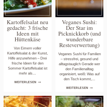
Kartoffelsalat neu
Veganes Sushi:
gedacht: 3 frische
Der Star im
Ideen mit
Picknickkorb (und
Hüttenkäse
wunderbare
Resteverwertung)
Von Eimern voller
Kartoffelsalat & der Kunst,
Veganes Sushi für Familien
Hilfe anzunehmen – Drei
– stressfrei, gesund und
frische Ideen für den
alltagstauglich Gerade wer
Sommer Kartoffelsalat ist
den Familienalltag
mehr als…
organisiert, weiß: Was auf
den Tisch kommt,…
KARTOFFELSALAT
WEITERLESEN
NEU
VEGANES
WEITERLESEN
GEDACHT:
SUSHI:
3
DER
FRISCHE
STAR
IDEEN
IM
MIT
PICKNICKK