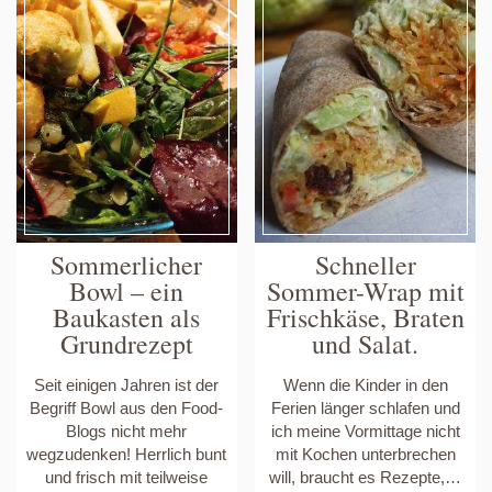
HÜTTENKÄSE
(UND
WUNDERBA
RESTEVERW
Sommerlicher
Schneller
Bowl – ein
Sommer-Wrap mit
Baukasten als
Frischkäse, Braten
Grundrezept
und Salat.
Seit einigen Jahren ist der
Wenn die Kinder in den
Begriff Bowl aus den Food-
Ferien länger schlafen und
Blogs nicht mehr
ich meine Vormittage nicht
wegzudenken! Herrlich bunt
mit Kochen unterbrechen
und frisch mit teilweise
will, braucht es Rezepte,…