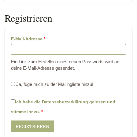
d
l
Registrieren
e
i
r
c
l
E
E-Mail-Adresse
*
h
i
r
c
f
Ein Link zum Erstellen eines neuen Passworts wird an
h
deine E-Mail-Adresse gesendet.
o
r
Ja, füge mich zu der Mailingliste hinzu!
d
e
Ich habe die
Datenschutzerklärung
gelesen und
r
stimme ihr zu.
*
l
REGISTRIEREN
i
c