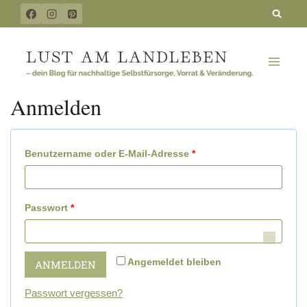
Zum
Inhalt
springen
Anmelden
E
Benutzername oder E-Mail-Adresse
*
r
f
E
Passwort
*
o
r
r
f
Angemeldet bleiben
ANMELDEN
d
o
e
Passwort vergessen?
r
r