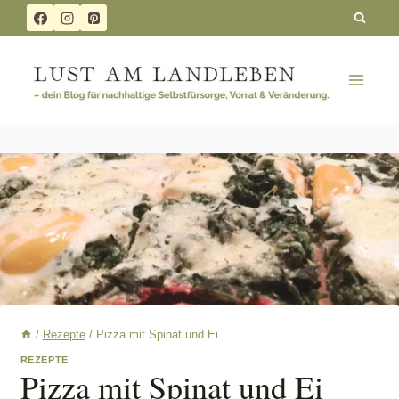
Skip
Zum
to
Inhalt
Recipe
springen
/
Rezepte
/
Pizza mit Spinat und Ei
REZEPTE
Pizza mit Spinat und Ei