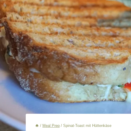
/
Meal Prep
/
Spinat-Toast mit Hüttenkäse