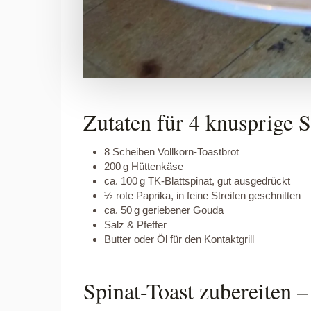
Zutaten für 4 knusprige S
8 Scheiben Vollkorn-Toastbrot
200 g Hüttenkäse
ca. 100 g TK-Blattspinat, gut ausgedrückt
½ rote Paprika, in feine Streifen geschnitten
ca. 50 g geriebener Gouda
Salz & Pfeffer
Butter oder Öl für den Kontaktgrill
Spinat-Toast zubereiten –