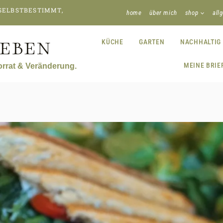
 SELBSTBESTIMMT,
home
über mich
shop
all
EBEN
KÜCHE
GARTEN
NACHHALTIG
MEINE BRIE
Vorrat & Veränderung.