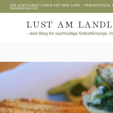
Skip
Zum
EIN ACHTSAMES LEBEN AUF DEM LAND – FEMINISTISCH,
to
Inhalt
HANDGEMACHT.
Recipe
springen
LUST AM LANDL
– dein Blog für nachhaltige Selbstfürsorge, 