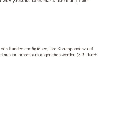
er GbR „Gesellschafter: Max Mustermann, Peter
s den Kunden ermöglichen, ihre Korrespondenz auf
ttel nun im Impressum angegeben werden (z.B. durch