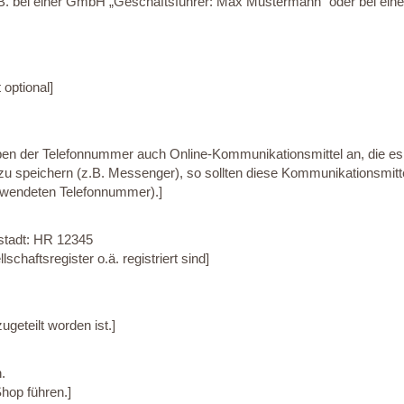
.B. bei einer GmbH „Geschäftsführer: Max Mustermann“ oder bei ein
optional]
ben der Telefonnummer auch Online-Kommunikationsmittel an, die e
zu speichern (z.B. Messenger), so sollten diese Kommunikationsmi
wendeten Telefonnummer).]
stadt: HR 12345
chaftsregister o.ä. registriert sind]
ugeteilt worden ist.]
.
Shop führen.]