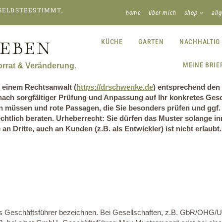
 SELBSTBESTIMMT,
home
über mich
shop
all
EBEN
KÜCHE
GARTEN
NACHHALTIG
MEINE BRIE
Vorrat & Veränderung.
 einem Rechtsanwalt (
https://drschwenke.de
) entsprechend den
r nach sorgfältiger Prüfung und Anpassung auf Ihr konkretes G
ten müssen und rote Passagen, die Sie besonders prüfen und ggf.
echtlich beraten. Urheberrecht: Sie dürfen das Muster solange i
an Dritte, auch an Kunden (z.B. als Entwickler) ist nicht erlaubt.
t als Geschäftsführer bezeichnen. Bei Gesellschaften, z.B. GbR/OH